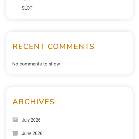
SLOT
RECENT COMMENTS
No comments to show.
ARCHIVES
July 2026
June 2026