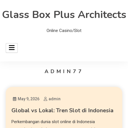
Glass Box Plus Architects
Online Casino/Slot
ADMIN77
May 9, 2026
admin
Global vs Lokal: Tren Slot di Indonesia
Perkembangan dunia slot online di Indonesia