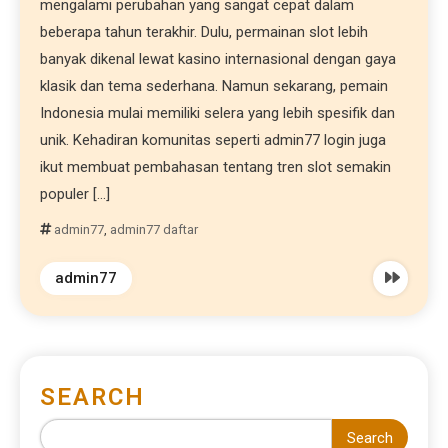
mengalami perubahan yang sangat cepat dalam
beberapa tahun terakhir. Dulu, permainan slot lebih
banyak dikenal lewat kasino internasional dengan gaya
klasik dan tema sederhana. Namun sekarang, pemain
Indonesia mulai memiliki selera yang lebih spesifik dan
unik. Kehadiran komunitas seperti admin77 login juga
ikut membuat pembahasan tentang tren slot semakin
populer […]
admin77
,
admin77 daftar
admin77
SEARCH
Search