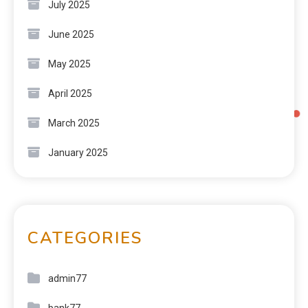
July 2025
June 2025
May 2025
April 2025
March 2025
January 2025
CATEGORIES
admin77