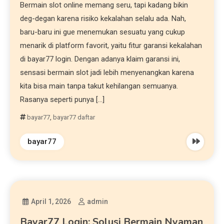
Bermain slot online memang seru, tapi kadang bikin
deg-degan karena risiko kekalahan selalu ada. Nah,
baru-baru ini gue menemukan sesuatu yang cukup
menarik di platform favorit, yaitu fitur garansi kekalahan
di bayar77 login. Dengan adanya klaim garansi ini,
sensasi bermain slot jadi lebih menyenangkan karena
kita bisa main tanpa takut kehilangan semuanya.
Rasanya seperti punya […]
bayar77
,
bayar77 daftar
bayar77
April 1, 2026
admin
Bayar77 Login: Solusi Bermain Nyaman