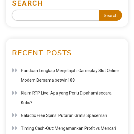
SEARCH
Search
RECENT POSTS
Panduan Lengkap Menjelajahi Gameplay Slot Online
Modern Bersama betwin188
Klaim RTP Live: Apa yang Perlu Dipahami secara
Kritis?
Galactic Free Spins: Putaran Gratis Spaceman
Timing Cash-Out: Mengamankan Profit vs Mencari