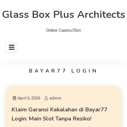
Glass Box Plus Architects
Online Casino/Slot
BAYAR77 LOGIN
April 6, 2026
admin
Klaim Garansi Kekalahan di Bayar77
Login: Main Slot Tanpa Resiko!