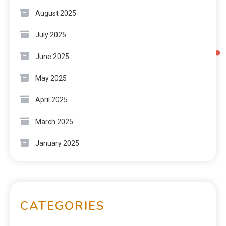
August 2025
July 2025
June 2025
May 2025
April 2025
March 2025
January 2025
CATEGORIES