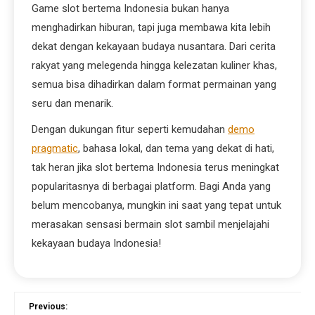
Game slot bertema Indonesia bukan hanya
menghadirkan hiburan, tapi juga membawa kita lebih
dekat dengan kekayaan budaya nusantara. Dari cerita
rakyat yang melegenda hingga kelezatan kuliner khas,
semua bisa dihadirkan dalam format permainan yang
seru dan menarik.
Dengan dukungan fitur seperti kemudahan
demo
pragmatic
, bahasa lokal, dan tema yang dekat di hati,
tak heran jika slot bertema Indonesia terus meningkat
popularitasnya di berbagai platform. Bagi Anda yang
belum mencobanya, mungkin ini saat yang tepat untuk
merasakan sensasi bermain slot sambil menjelajahi
kekayaan budaya Indonesia!
Previous: