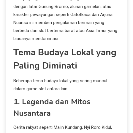
dengan latar Gunung Bromo, alunan gamelan, atau
karakter pewayangan seperti Gatotkaca dan Arjuna.
Nuansa ini memberi pengalaman bermain yang
berbeda dari slot bertema barat atau Asia Timur yang
biasanya mendominasi.
Tema Budaya Lokal yang
Paling Diminati
Beberapa tema budaya lokal yang sering muncul
dalam game slot antara lain:
1.
Legenda dan Mitos
Nusantara
Cerita rakyat seperti Malin Kundang, Nyi Roro Kidul,