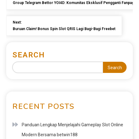
Group Telegram Bettor YOI4D: Komunitas Eksklusif Pengganti Fanpage 
Next:
Buruan Claim! Bonus Spin Slot QRIS Lagi Bagi-Bagi Freebet
SEARCH
Search
RECENT POSTS
Panduan Lengkap Menjelajahi Gameplay Slot Online
Modern Bersama betwin188