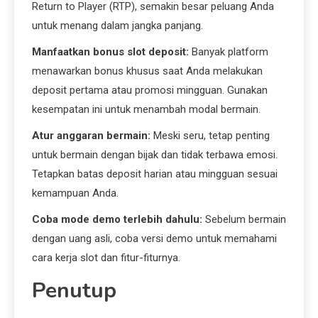
Return to Player (RTP), semakin besar peluang Anda
untuk menang dalam jangka panjang.
Manfaatkan bonus slot deposit:
Banyak platform
menawarkan bonus khusus saat Anda melakukan
deposit pertama atau promosi mingguan. Gunakan
kesempatan ini untuk menambah modal bermain.
Atur anggaran bermain:
Meski seru, tetap penting
untuk bermain dengan bijak dan tidak terbawa emosi.
Tetapkan batas deposit harian atau mingguan sesuai
kemampuan Anda.
Coba mode demo terlebih dahulu:
Sebelum bermain
dengan uang asli, coba versi demo untuk memahami
cara kerja slot dan fitur-fiturnya.
Penutup