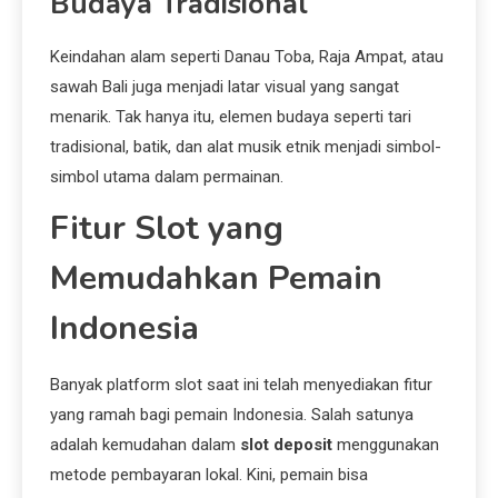
Budaya Tradisional
Keindahan alam seperti Danau Toba, Raja Ampat, atau
sawah Bali juga menjadi latar visual yang sangat
menarik. Tak hanya itu, elemen budaya seperti tari
tradisional, batik, dan alat musik etnik menjadi simbol-
simbol utama dalam permainan.
Fitur Slot yang
Memudahkan Pemain
Indonesia
Banyak platform slot saat ini telah menyediakan fitur
yang ramah bagi pemain Indonesia. Salah satunya
adalah kemudahan dalam
slot deposit
menggunakan
metode pembayaran lokal. Kini, pemain bisa