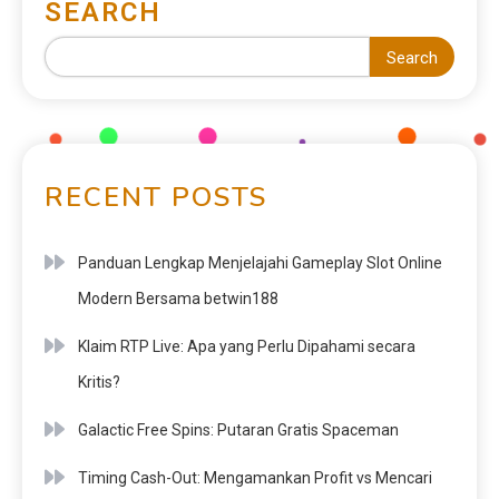
SEARCH
Search
RECENT POSTS
Panduan Lengkap Menjelajahi Gameplay Slot Online
Modern Bersama betwin188
Klaim RTP Live: Apa yang Perlu Dipahami secara
Kritis?
Galactic Free Spins: Putaran Gratis Spaceman
Timing Cash-Out: Mengamankan Profit vs Mencari