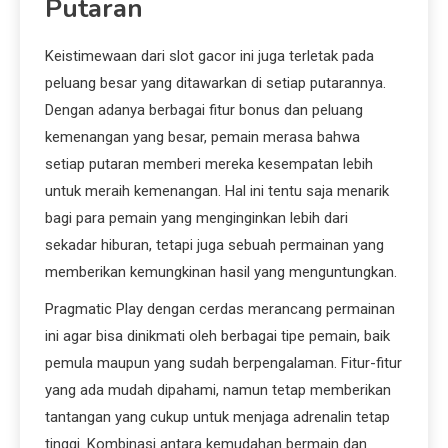
Putaran
Keistimewaan dari slot gacor ini juga terletak pada
peluang besar yang ditawarkan di setiap putarannya.
Dengan adanya berbagai fitur bonus dan peluang
kemenangan yang besar, pemain merasa bahwa
setiap putaran memberi mereka kesempatan lebih
untuk meraih kemenangan. Hal ini tentu saja menarik
bagi para pemain yang menginginkan lebih dari
sekadar hiburan, tetapi juga sebuah permainan yang
memberikan kemungkinan hasil yang menguntungkan.
Pragmatic Play dengan cerdas merancang permainan
ini agar bisa dinikmati oleh berbagai tipe pemain, baik
pemula maupun yang sudah berpengalaman. Fitur-fitur
yang ada mudah dipahami, namun tetap memberikan
tantangan yang cukup untuk menjaga adrenalin tetap
tinggi. Kombinasi antara kemudahan bermain dan