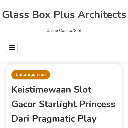
Glass Box Plus Architects
Online Casino/Slot
Uncategorized
Keistimewaan Slot
Gacor Starlight Princess
Dari Pragmatic Play