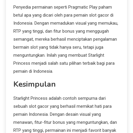
Penyedia permainan seperti Pragmatic Play paham
betul apa yang dicari oleh para pemain slot gacor di
Indonesia. Dengan memadukan visual yang memukau,
RTP yang tinggi, dan fitur bonus yang menggugah
semangat, mereka berhasil menciptakan pengalaman
bermain slot yang tidak hanya seru, tetapi juga
menguntungkan. Inilah yang membuat Starlight
Princess menjadi salah satu pilihan terbaik bagi para
pemain di Indonesia.
Kesimpulan
Starlight Princess adalah contoh sempurna dari
sebuah slot gacor yang berhasil memikat hati para
pemain Indonesia. Dengan desain visual yang
menawan, fitur-fitur bonus yang menguntungkan, dan
RTP yang tinggi, permainan ini menjadi favorit banyak