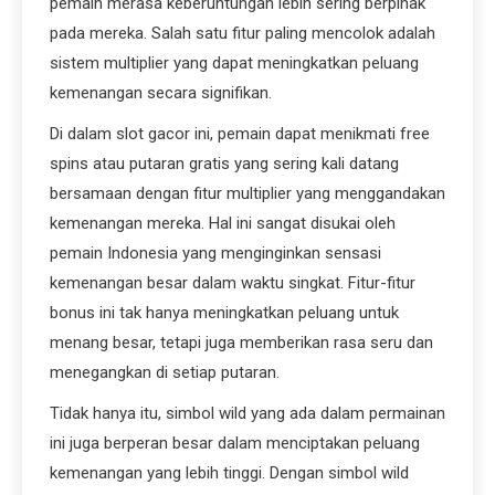
pemain merasa keberuntungan lebih sering berpihak
pada mereka. Salah satu fitur paling mencolok adalah
sistem multiplier yang dapat meningkatkan peluang
kemenangan secara signifikan.
Di dalam slot gacor ini, pemain dapat menikmati free
spins atau putaran gratis yang sering kali datang
bersamaan dengan fitur multiplier yang menggandakan
kemenangan mereka. Hal ini sangat disukai oleh
pemain Indonesia yang menginginkan sensasi
kemenangan besar dalam waktu singkat. Fitur-fitur
bonus ini tak hanya meningkatkan peluang untuk
menang besar, tetapi juga memberikan rasa seru dan
menegangkan di setiap putaran.
Tidak hanya itu, simbol wild yang ada dalam permainan
ini juga berperan besar dalam menciptakan peluang
kemenangan yang lebih tinggi. Dengan simbol wild