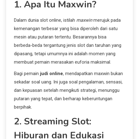
1. Apa Itu Maxwin?
Dalam dunia slot online, istilah
maxwin
merujuk pada
kemenangan terbesar yang bisa diperoleh dari satu
mesin atau putaran tertentu. Besarannya bisa
berbeda-beda tergantung jenis slot dan taruhan yang
dipasang, tetapi umumnya ini adalah momen yang
membuat pemain merasakan euforia maksimal.
Bagi pemain
judi online
, mendapatkan maxwin bukan
sekadar soal uang. Ini juga soal pengalaman, sensasi,
dan kepuasan setelah mengikuti strategi, menunggu
putaran yang tepat, dan berharap keberuntungan
berpihak.
2. Streaming Slot:
Hiburan dan Edukasi