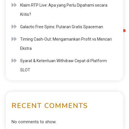
Klaim RTP Live: Apa yang Perlu Dipahami secara
Kritis?
Galactic Free Spins: Putaran Gratis Spaceman
Timing Cash-Out: Mengamankan Profit vs Mencari
Ekstra
Syarat & Ketentuan Withdraw Cepat di Platform
SLOT
RECENT COMMENTS
No comments to show.