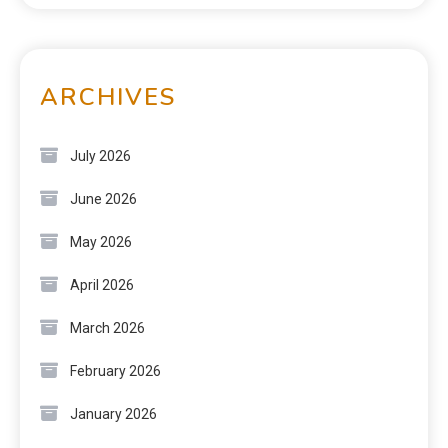
ARCHIVES
July 2026
June 2026
May 2026
April 2026
March 2026
February 2026
January 2026