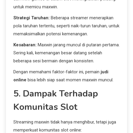
untuk memicu maxwin.
Strategi Taruhan:
Beberapa streamer menerapkan
pola taruhan tertentu, seperti naik-turun taruhan, untuk
memaksimalkan potensi kemenangan.
Kesabaran:
Maxwin jarang muncul di putaran pertama.
Sering kali, kemenangan besar datang setelah
beberapa sesi bermain dengan konsisten.
Dengan memahami faktor-faktor ini, pemain
judi
online
bisa lebih siap saat momen maxwin muncul.
5. Dampak Terhadap
Komunitas Slot
Streaming maxwin tidak hanya menghibur, tetapi juga
memperkuat komunitas slot online: