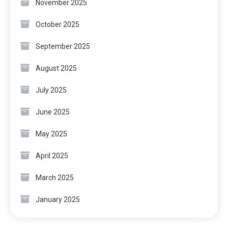
November 2025
October 2025
September 2025
August 2025
July 2025
June 2025
May 2025
April 2025
March 2025
January 2025