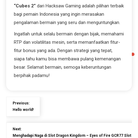
“Cubes 2”
dari Hacksaw Gaming adalah pilihan terbaik
bagi pemain Indonesia yang ingin merasakan
pengalaman bermain yang seru dan menguntungkan.
Ingatlah untuk selalu bermain dengan bijak, memahami
RTP dan volatilitas mesin, serta memanfaatkan fitur-
fitur bonus yang ada. Dengan strategi yang tepat,
siapa tahu kamu bisa membawa pulang kemenangan
besar. Selamat bermain, semoga keberuntungan
berpihak padamu!
Previous:
Hello world!
Next:
Menghadapi Naga di Slot Dragon Kingdom – Eyes of Fire GCR77 Slot