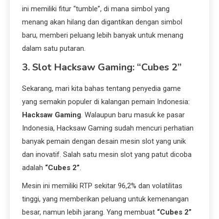
ini memiliki fitur “tumble”, di mana simbol yang
menang akan hilang dan digantikan dengan simbol
baru, memberi peluang lebih banyak untuk menang
dalam satu putaran.
3.
Slot Hacksaw Gaming: “Cubes 2”
Sekarang, mari kita bahas tentang penyedia game
yang semakin populer di kalangan pemain Indonesia:
Hacksaw Gaming
. Walaupun baru masuk ke pasar
Indonesia, Hacksaw Gaming sudah mencuri perhatian
banyak pemain dengan desain mesin slot yang unik
dan inovatif. Salah satu mesin slot yang patut dicoba
adalah
“Cubes 2”
.
Mesin ini memiliki RTP sekitar 96,2% dan volatilitas
tinggi, yang memberikan peluang untuk kemenangan
besar, namun lebih jarang. Yang membuat
“Cubes 2”