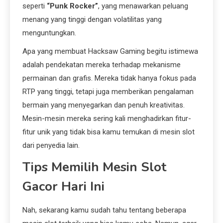
seperti
“Punk Rocker”
, yang menawarkan peluang
menang yang tinggi dengan volatilitas yang
menguntungkan.
Apa yang membuat Hacksaw Gaming begitu istimewa
adalah pendekatan mereka terhadap mekanisme
permainan dan grafis. Mereka tidak hanya fokus pada
RTP yang tinggi, tetapi juga memberikan pengalaman
bermain yang menyegarkan dan penuh kreativitas.
Mesin-mesin mereka sering kali menghadirkan fitur-
fitur unik yang tidak bisa kamu temukan di mesin slot
dari penyedia lain.
Tips Memilih Mesin Slot
Gacor Hari Ini
Nah, sekarang kamu sudah tahu tentang beberapa