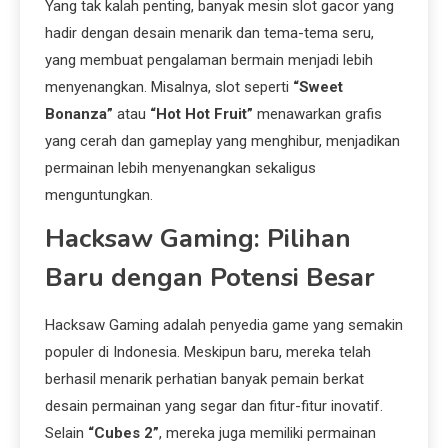
Yang tak kalah penting, banyak mesin slot gacor yang
hadir dengan desain menarik dan tema-tema seru,
yang membuat pengalaman bermain menjadi lebih
menyenangkan. Misalnya, slot seperti
“Sweet
Bonanza”
atau
“Hot Hot Fruit”
menawarkan grafis
yang cerah dan gameplay yang menghibur, menjadikan
permainan lebih menyenangkan sekaligus
menguntungkan.
Hacksaw Gaming: Pilihan
Baru dengan Potensi Besar
Hacksaw Gaming adalah penyedia game yang semakin
populer di Indonesia. Meskipun baru, mereka telah
berhasil menarik perhatian banyak pemain berkat
desain permainan yang segar dan fitur-fitur inovatif.
Selain
“Cubes 2”
, mereka juga memiliki permainan