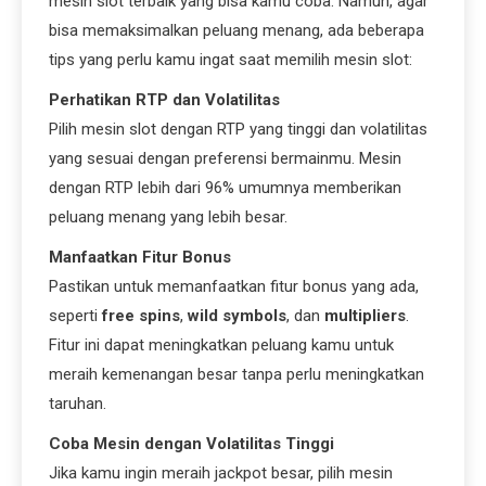
mesin slot terbaik yang bisa kamu coba. Namun, agar
bisa memaksimalkan peluang menang, ada beberapa
tips yang perlu kamu ingat saat memilih mesin slot:
Perhatikan RTP dan Volatilitas
Pilih mesin slot dengan RTP yang tinggi dan volatilitas
yang sesuai dengan preferensi bermainmu. Mesin
dengan RTP lebih dari 96% umumnya memberikan
peluang menang yang lebih besar.
Manfaatkan Fitur Bonus
Pastikan untuk memanfaatkan fitur bonus yang ada,
seperti
free spins
,
wild symbols
, dan
multipliers
.
Fitur ini dapat meningkatkan peluang kamu untuk
meraih kemenangan besar tanpa perlu meningkatkan
taruhan.
Coba Mesin dengan Volatilitas Tinggi
Jika kamu ingin meraih jackpot besar, pilih mesin