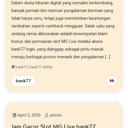
Dalam dunia hiburan digital yang semakin berkembang,
banyak pemain kini mencari pengalaman bermain yang
tidak hanya seru, tetapi juga memberikan keuntungan
tambahan seperti cashback mingguan. Salah satu yang
sedang ramai dibicarakan adalah kesempatan klaim
bonus dari permainan slot MG Live melalui akses
bank77 login, yang dianggap sebagai pintu masuk
menuju berbagai promo menarik dan pengalaman […]
bank77
,
bank77 daftar
bank77
April 2, 2026
admin
Jam Gacor Slot MG Live bank77