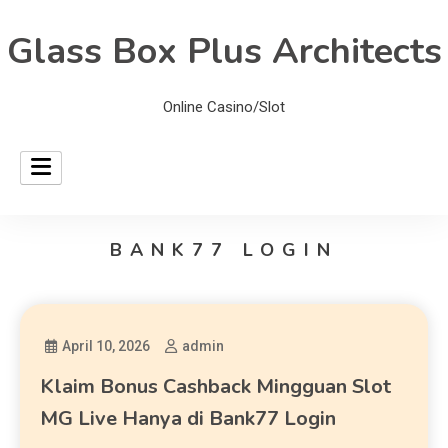
Glass Box Plus Architects
Online Casino/Slot
BANK77 LOGIN
April 10, 2026
admin
Klaim Bonus Cashback Mingguan Slot
MG Live Hanya di Bank77 Login