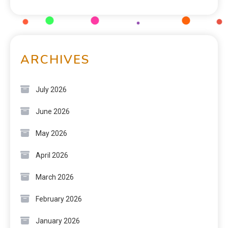
ARCHIVES
July 2026
June 2026
May 2026
April 2026
March 2026
February 2026
January 2026