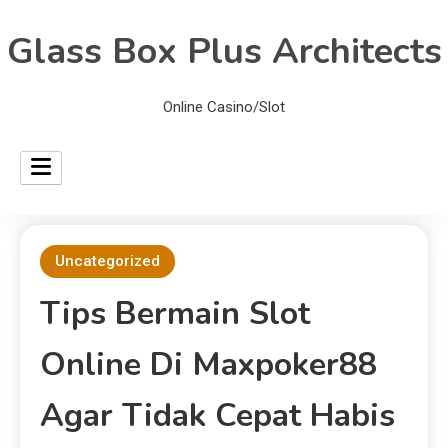
Glass Box Plus Architects
Online Casino/Slot
Uncategorized
Tips Bermain Slot
Online Di Maxpoker88
Agar Tidak Cepat Habis