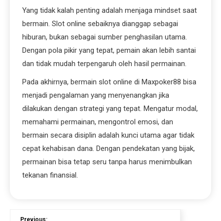
Yang tidak kalah penting adalah menjaga mindset saat
bermain. Slot online sebaiknya dianggap sebagai
hiburan, bukan sebagai sumber penghasilan utama.
Dengan pola pikir yang tepat, pemain akan lebih santai
dan tidak mudah terpengaruh oleh hasil permainan.
Pada akhirnya, bermain slot online di Maxpoker88 bisa
menjadi pengalaman yang menyenangkan jika
dilakukan dengan strategi yang tepat. Mengatur modal,
memahami permainan, mengontrol emosi, dan
bermain secara disiplin adalah kunci utama agar tidak
cepat kehabisan dana. Dengan pendekatan yang bijak,
permainan bisa tetap seru tanpa harus menimbulkan
tekanan finansial.
Previous: