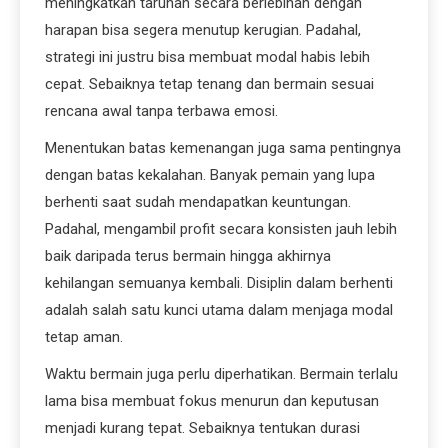
meningkatkan taruhan secara berlebihan dengan
harapan bisa segera menutup kerugian. Padahal,
strategi ini justru bisa membuat modal habis lebih
cepat. Sebaiknya tetap tenang dan bermain sesuai
rencana awal tanpa terbawa emosi.
Menentukan batas kemenangan juga sama pentingnya
dengan batas kekalahan. Banyak pemain yang lupa
berhenti saat sudah mendapatkan keuntungan.
Padahal, mengambil profit secara konsisten jauh lebih
baik daripada terus bermain hingga akhirnya
kehilangan semuanya kembali. Disiplin dalam berhenti
adalah salah satu kunci utama dalam menjaga modal
tetap aman.
Waktu bermain juga perlu diperhatikan. Bermain terlalu
lama bisa membuat fokus menurun dan keputusan
menjadi kurang tepat. Sebaiknya tentukan durasi