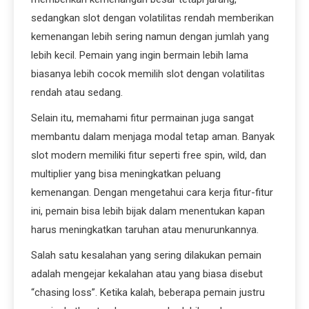
sedangkan slot dengan volatilitas rendah memberikan
kemenangan lebih sering namun dengan jumlah yang
lebih kecil. Pemain yang ingin bermain lebih lama
biasanya lebih cocok memilih slot dengan volatilitas
rendah atau sedang.
Selain itu, memahami fitur permainan juga sangat
membantu dalam menjaga modal tetap aman. Banyak
slot modern memiliki fitur seperti free spin, wild, dan
multiplier yang bisa meningkatkan peluang
kemenangan. Dengan mengetahui cara kerja fitur-fitur
ini, pemain bisa lebih bijak dalam menentukan kapan
harus meningkatkan taruhan atau menurunkannya.
Salah satu kesalahan yang sering dilakukan pemain
adalah mengejar kekalahan atau yang biasa disebut
“chasing loss”. Ketika kalah, beberapa pemain justru